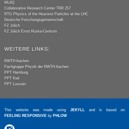
ML4Q
Collaborative Research Center TRR 257
RTG Physics of the Heaviest Particles at the LHC
Deutsche Forschungsgemeinschaft
FZ Jülich
FZ Jülich Ernst Ruska-Centrum
WEITERE LINKS:
RWTH Aachen
Fachgruppe Physik der RWTH Aachen
PPT Hamburg
PPT Kiel
PPT Louvain
This website was made using 
JEKYLL
 and is based on 
FEELING RESPONSIVE
 by 
PHLOW